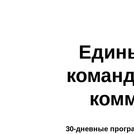
Един
команд
комм
30-дневные прог