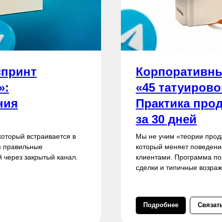
спринт
Корпоративны
»:
«45 татуирово
ния
Практика прод
за 30 дней
который встраивается в
Мы не учим «теории прод
м правильные
который меняет поведени
 через закрытый канал.
клиентами. Программа по
сделки и типичные возраж
Подробнее
Связат