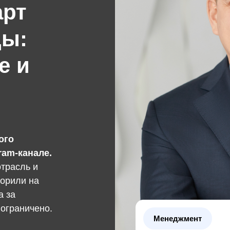
арт
ды:
е и
ого
ram-канале.
трасль и
ворили на
а за
 ограничено.
Менеджмент