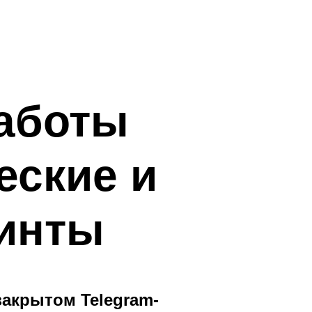
аботы
еские и
ринты
закрытом Telegram-