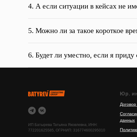
4. А если ситуации в кейсах не и
5. Можно ли за такое короткое вр
6. Будет ли уместно, если я прид
Юр. и
Договор
Согласи
данных
ИП Батырева Татьяна Яковлевна, ИНН:
Политик
772201625585, ОГРНИП: 316774600295010