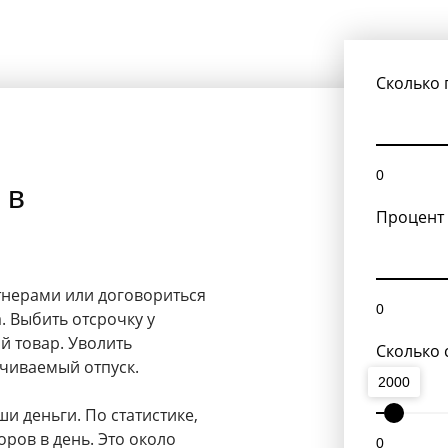
Сколько 
о
0
 в
Процент
тнерами или договориться
0
. Выбить отсрочку у
й товар. Уволить
Сколько 
ачиваемый отпуск.
2000
и деньги. По статистике,
оров в день. Это около
0