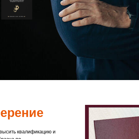
верение
овысить квалификацию и