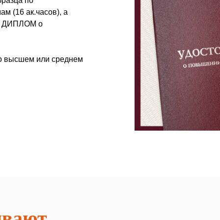
разца по
 (16 ак.часов), а
ть ДИПЛОМ о
 о высшем или среднем
ивают