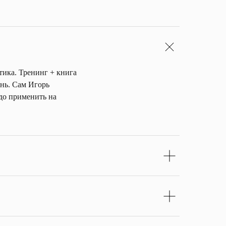
тика. Тренинг + книга
знь. Сам Игорь
адо применить на